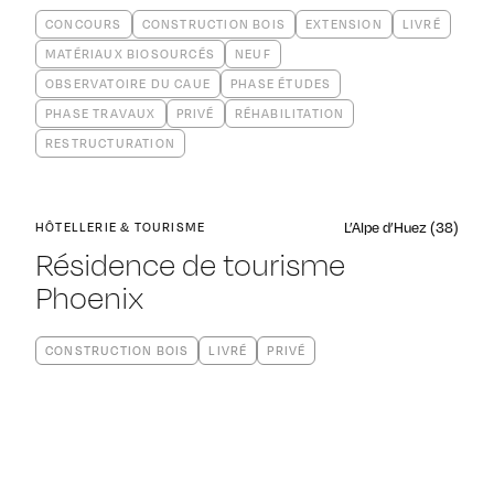
CONCOURS
CONSTRUCTION BOIS
EXTENSION
LIVRÉ
MATÉRIAUX BIOSOURCÉS
NEUF
OBSERVATOIRE DU CAUE
PHASE ÉTUDES
PHASE TRAVAUX
PRIVÉ
RÉHABILITATION
RESTRUCTURATION
L’Alpe d’Huez (38)
HÔTELLERIE & TOURISME
Résidence de tourisme
Phoenix
CONSTRUCTION BOIS
LIVRÉ
PRIVÉ