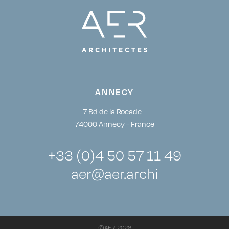
ANNECY
7 Bd de la Rocade
74000 Annecy - France
+33 (0)4 50 57 11 49
aer@aer.archi
©AER 2026